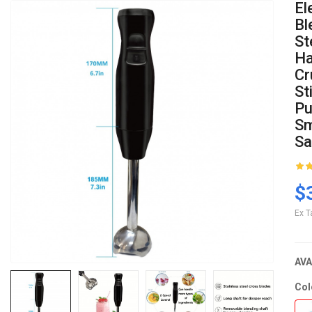
El
Bl
St
Ha
Cr
St
Pu
Sm
Sa
$
Ex T
AVA
Col