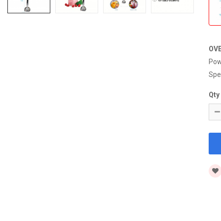
OV
Pow
Spe
Qty