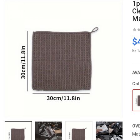
1p
Cl
Ma
$
Ex T
AVA
Col
OV
Mat