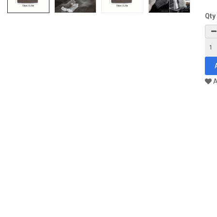
Qty
A